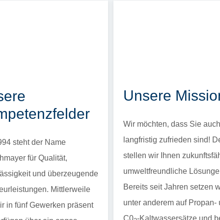
Unsere Missio
sere
petenzfelder
Wir möchten, dass Sie auc
langfristig zufrieden sind! 
994 steht der Name
stellen wir Ihnen zukunftsfä
hmayer für Qualität,
umweltfreundliche Lösungen
ässigkeit und überzeugende
Bereits seit Jahren setzen w
eurleistungen. Mittlerweile
unter anderem auf Propan-
ir in fünf Gewerken präsent
C0
-Kaltwassersätze und b