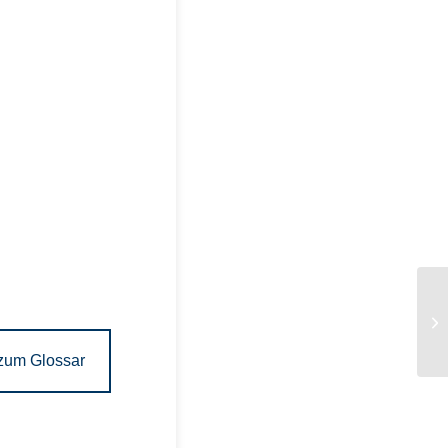
Bl
zum Glossar