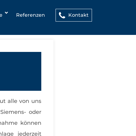
re
Referenzen
Kontakt
t alle von uns
 Siemens- oder
ebnahme können
age jederzeit