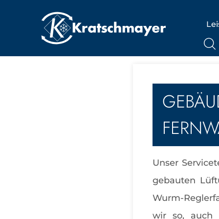
Le
GEBÄU
FERNW
Unser Service
gebauten Lüft
Wurm-Reglerfa
wir so, auch