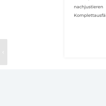
nachjustier
Komplettausfä
Gas- / Ölheizung für
Einkaufszentren, Industrie, Hotel