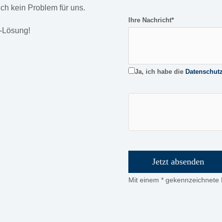
ch kein Problem für uns.
Ihre Nachricht*
e-Lösung!
Ja, ich habe die
Datenschut
Bitte
lasse
dieses
Feld
leer.
Mit einem * gekennzeichnete F