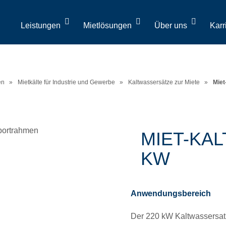
Leistungen
Mietlösungen
Über uns
Karr
en
»
Mietkälte für Industrie und Gewerbe
»
Kaltwassersätze zur Miete
»
Miet
MIET-KA
KW
Anwendungsbereich
Der 220 kW Kaltwassersatz