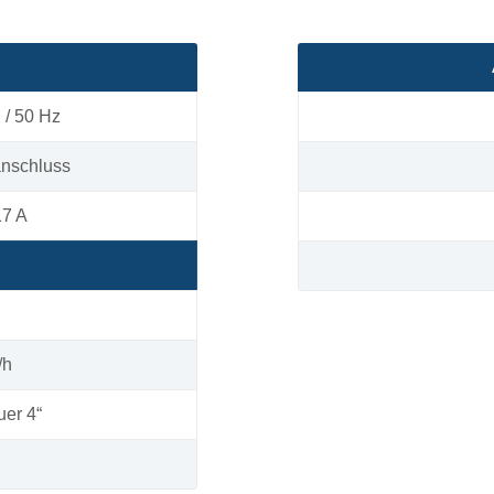
 / 50 Hz
anschluss
17 A
/h
er 4“