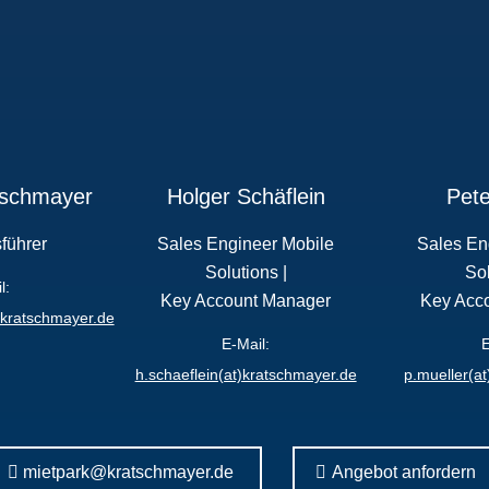
tschmayer
Holger Schäflein
Pete
führer
Sales Engineer Mobile
Sales En
Solutions |
Sol
l:
Key Account Manager
Key Acc
)kratschmayer.de
E-Mail:
E
h.schaeflein(at)kratschmayer.de
p.mueller(a
mietpark@kratschmayer.de
Angebot anfordern