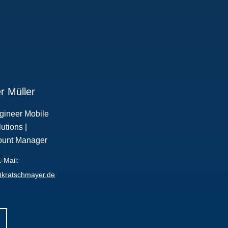
r Müller
gineer Mobile
utions |
ount Manager
-Mail:
t)kratschmayer.de