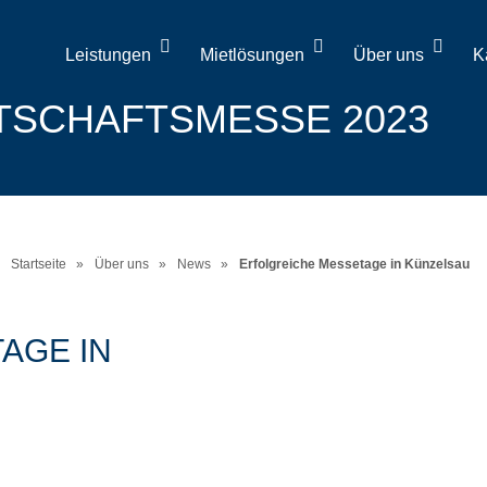
Leistungen
Mietlösungen
Über uns
K
TSCHAFTSMESSE 2023
Startseite
»
Über uns
»
News
»
Erfolgreiche Messetage in Künzelsau
AGE IN